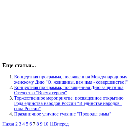
Еще статьи...
Концертная программа, посвященная Международному
женскому Дню "О, женщины, вам имя - совершенство!"
Концертная программа, посвященная Дню защитника
Отечества "Время героев"
Торжественное мероприятие, посвященное открытию
Года единства народов России "В единстве народов -
сила России"
Праздничное уличное гуляние "Проводы зимы"
Назад
2
3
4
5
6
7
8
9
10
11
Вперед