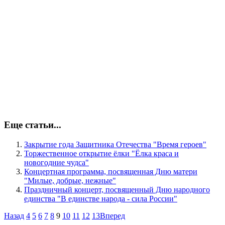
Еще статьи...
Закрытие года Защитника Отечества "Время героев"
Торжественное открытие ёлки "Ёлка краса и
новогодние чудса"
Концертная программа, посвященная Дню матери
"Милые, добрые, нежные"
Праздничный концерт, посвященный Дню народного
единства "В единстве народа - сила России"
Назад
4
5
6
7
8
9
10
11
12
13
Вперед