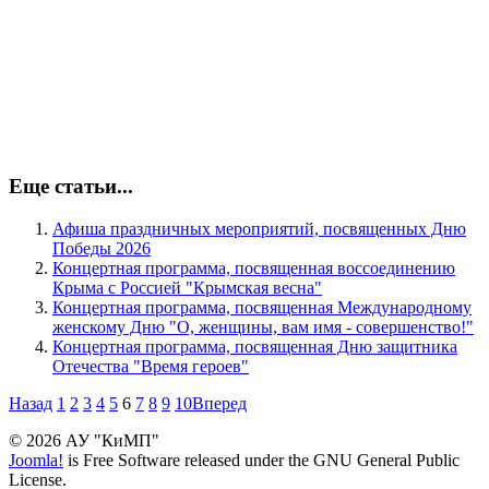
Еще статьи...
Афиша праздничных мероприятий, посвященных Дню
Победы 2026
Концертная программа, посвященная воссоединению
Крыма с Россией "Крымская весна"
Концертная программа, посвященная Международному
женскому Дню "О, женщины, вам имя - совершенство!"
Концертная программа, посвященная Дню защитника
Отечества "Время героев"
Назад
1
2
3
4
5
6
7
8
9
10
Вперед
© 2026 АУ "КиМП"
Joomla!
is Free Software released under the GNU General Public
License.