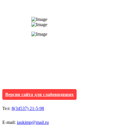
АУ "Культура и мол
Исетского муниципа
Версия сайта для слабовидящих
Тел:
8(34537) 21-5-98
E-mail:
iaukimp@mail.ru