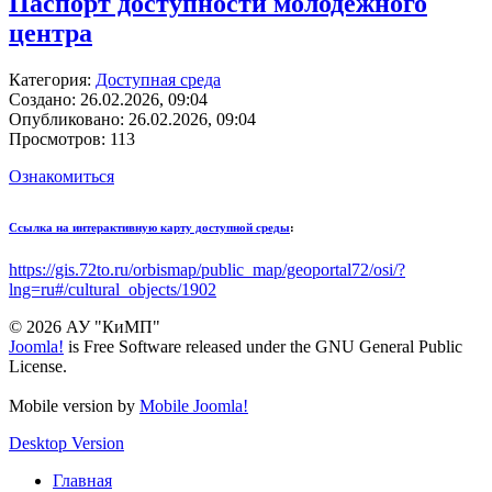
Паспорт доступности молодёжного
центра
Категория:
Доступная среда
Создано: 26.02.2026, 09:04
Опубликовано: 26.02.2026, 09:04
Просмотров: 113
Ознакомиться
Ссылка на интерактивную карту доступной среды
:
https://gis.72to.ru/orbismap/public_map/geoportal72/osi/?
lng=ru#/cultural_objects/1902
© 2026 АУ "КиМП"
Joomla!
is Free Software released under the GNU General Public
License.
Mobile version by
Mobile Joomla!
Desktop Version
Главная