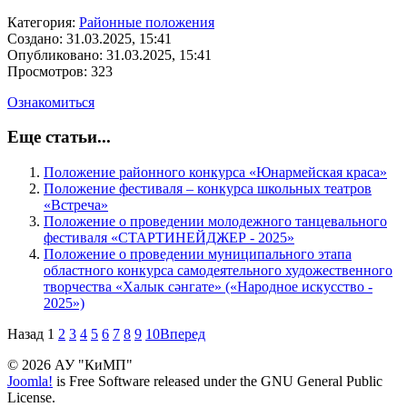
Категория:
Районные положения
Создано: 31.03.2025, 15:41
Опубликовано: 31.03.2025, 15:41
Просмотров: 323
Ознакомиться
Еще статьи...
Положение районного конкурса «Юнармейская краса»
Положение фестиваля – конкурса школьных театров
«Встреча»
Положение о проведении молодежного танцевального
фестиваля «СТАРТИНЕЙДЖЕР - 2025»
Положение о проведении муниципального этапа
областного конкурса самодеятельного художественного
творчества «Халык сәнгате» («Народное искусство -
2025»)
Назад
1
2
3
4
5
6
7
8
9
10
Вперед
© 2026 АУ "КиМП"
Joomla!
is Free Software released under the GNU General Public
License.