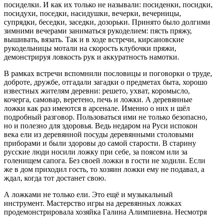
посиделки. И как их только не называли: посиденки, посидки,
посидухи, поседки, насидушки, вечерки, вечерницы,
супрядки, беседки, заседки, дозорьки. Принято было долгими
зимними вечерами заниматься рукоделием: пясть пряжу,
вышивать, вязать. Так и в ходе встречи, кирсановские
рукодельницы мотали на скорость клубочки пряжи,
демонстрируя ловкость рук и аккуратность намотки.
В рамках встречи вспомнили пословицы и поговорки о труде,
доброте, дружбе, отгадали загадки о предметах быта, хорошо
известных жителям деревни: решето, ухват, коромысло,
кочерга, самовар, веретено, печь и ложки. А деревянные
ложки как раз имеются в арсенале. Именно о них и шёл
подробный разговор. Пользоваться ими не только безопасно,
но и полезно для здоровья. Ведь недаром на Руси испокон
века ели из деревянной посуды деревянными столовыми
приборами и были здоровы до самой старости. В старину
русские люди носили ложку при себе, за поясом или за
голенищем сапога. Без своей ложки в гости не ходили. Если
же в дом приходил гость, то хозяин ложки ему не подавал, а
ждал, когда тот достанет свою.
А ложками не только ели. Это ещё и музыкальный
инструмент. Мастерство игры на деревянных ложках
продемонстрировала хозяйка Галина Алимпиевна. Несмотря