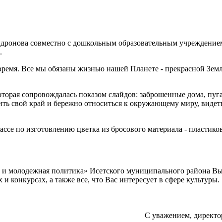
ронова совместно с дошкольным образовательным учреждением 
.
я. Все мы обязаны жизнью нашей Планете - прекрасной Земле,
которая сопровождалась показом слайдов: заброшенные дома, пу
ть свой край и бережно относиться к окружающему миру, видеть
лассе по изготовлению цветка из бросового материала - пластик
а и молодежная политика» Исетского муниципального района В
 конкурсах, а также все, что Вас интересует в сфере культуры.
С уважением, директо