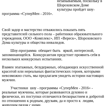
незабываемым, поскольку в
Шороховском Доме
культуры пройдет шоу-
программа «СуперМен - 2016».
Свой задор и мастерство отважились показать пять
представителей сильного пола – работники образовательного
учреждения, ООО «Комплекс», ИП «Вереск», Шороховского
Дома культуры и общества инвалидов.
Шоу-программа обещает быть яркой, интересной,
запоминающейся. Конкурсантам предстоит проявить себя в
нескольких конкурсных испытаниях.
Взамен эпатажных, безудержных, обладающих искусственной
красотой или нереальных фантастических героев, которыми
невозможно стать, мы предлагаем увидеть истории настоящих
мужчин.
Участники шоу - программы «СуперМен - 2016» -
реальные мужчины, которые развиваются духовно и
физически, их поступки отличаются бескорыстием и добротой
по отношению к родным, друзьям, да и просто к людям,
живущим рядом с ними.