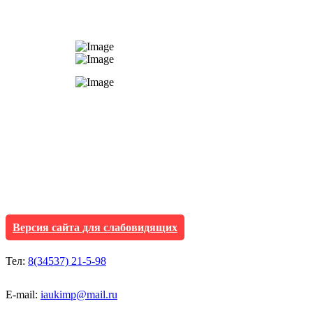
АУ "Культура и мол
Исетского муниципа
Версия сайта для слабовидящих
Тел:
8(34537) 21-5-98
E-mail:
iaukimp@mail.ru