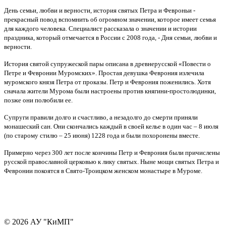
День семьи, любви и верности, история святых Петра и Февроньи -
прекрасный повод вспомнить об огромном значении, которое имеет семья
для каждого человека. Специалист рассказала о значении и истории
праздника, который отмечается в России с 2008 года, - Дня семьи, любви и
верности.
История святой супружеской пары описана в древнерусской «Повести о
Петре и Февронии Муромских». Простая девушка Феврония излечила
муромского князя Петра от проказы. Петр и Феврония поженились. Хотя
сначала жители Мурома были настроены против княгини-простолюдинки,
позже они полюбили ее.
Супруги правили долго и счастливо, а незадолго до смерти приняли
монашеский сан. Они скончались каждый в своей келье в один час – 8 июля
(по старому стилю – 25 июня) 1228 года и были похоронены вместе.
Примерно через 300 лет после кончины Петр и Феврония были причислены
русской православной церковью к лику святых. Ныне мощи святых Петра и
Февронии покоятся в Свято-Троицком женском монастыре в Муроме.
© 2026 АУ "КиМП"