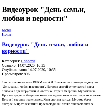
Видеоурок "День семьи,
любви и верности"
Menu
Home
Видеоурок "День семьи, любви и
верности"
Категория:
Новости
Создано: 14.07.2020, 10:35
Опубликовано: 14.07.2020, 10:35
Просмотров: 896
8 июля специалистами ИНКМ им. А.Л. Емельянова проведен видеоурок
"День семьи, любви и верности". История святой супружеской пары
описана в древнерусской «Повести о Петре и Февронии Муромских».
Простая девушка Феврония излечила муромского князя Петра от проказы.
Петр и Феврония поженились. Хотя сначала жители Мурома были
настроены против княгини-простолюдинки, позже они полюбили ее.