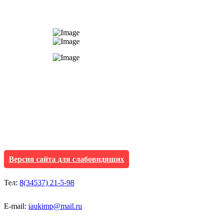
АУ "Культура и мол
Исетского муниципа
Версия сайта для слабовидящих
Тел:
8(34537) 21-5-98
E-mail:
iaukimp@mail.ru