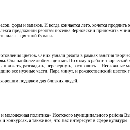
асок, форм и запахов. И когда кончается лето, хочется продлить
лекса предложили ребятам посёлка Зерновский приложить миним
териала – цветной бумаги.
товления цветов. О них узнали ребята в рамках занятия творче
ям. Она наиболее любима детьми. Поэтому в работе творческой
ть, прижать, разгладить, перевернуть, расправить… Несложные м
едино все нужные части. Пара минут, и рождественский цветок г
ь хорошим подарком для близких людей.
а и молодежная политика» Исетского муниципального района В
 конкурсах, а также все, что Вас интересует в сфере культуры.