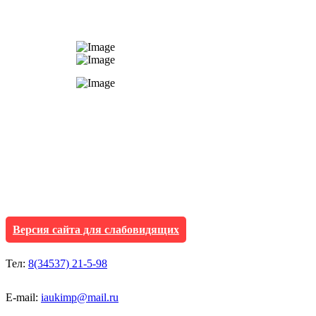
АУ "Культура и мол
Исетского муниципа
Версия сайта для слабовидящих
Тел:
8(34537) 21-5-98
E-mail:
iaukimp@mail.ru