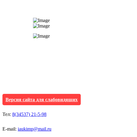
АУ "Культура и мол
Исетского муниципа
Версия сайта для слабовидящих
Тел:
8(34537) 21-5-98
E-mail:
iaukimp@mail.ru