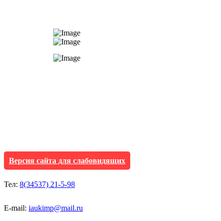
АУ "Культура и мол
Исетского муниципа
Версия сайта для слабовидящих
Тел:
8(34537) 21-5-98
E-mail:
iaukimp@mail.ru