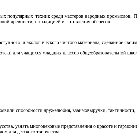
амых популярных техник среди мастеров народных промыслов. По
бокой древности, с традицией изготовления оберегов.
доступного и экологического чистого материала, сделанное свои
теки для учащихся младших классов общеобразовательной школы
роявили способности дружелюбия, взаимовыручки, тактичности, у
сства, узнать многовековые представления о красоте и гармон
лом для детского творчества.