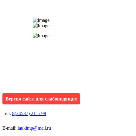
АУ "Культура и мол
Исетского муниципа
Версия сайта для слабовидящих
Тел:
8(34537) 21-5-98
E-mail:
iaukimp@mail.ru