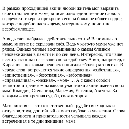
В рамках проходившей акции любой житель мог выразить
своё отношение к маме, вписав одно-единственное слово в
сердечке-стикере и прикрепив его на большое общее сердце,
которое подобно настоящему, материнскому, поистине
всеобъемлющее.
А ведь слов набралась действительно сотня! Вспоминая о
маме, многие не скрывали слёз. Ведь у кого-то мамы уже нет
рядом. Однако тёплые воспоминания о самом близком
человеке живы в памяти и по сей день. Интересно, что чаще
всего участники называли слово «добрая». А вот, например, в
Кирсанова несколько человек написали «болящая за всех». В
череде слов, встречаются такие определения: «заботливая»,
«единственная», «безотказная», «заботливая»,
«справедливая», «нежная», «моя» … А с какой особой
теплотой и трепетом называли участники акции имена своих
мам! Клавдия, Степанида, Маремия, Евгения, Августа. За
каждым – конкретная судьба, своя история.
Материнство — это ответственный труд без выходных и
отпусков, труд, достойный самого глубокого уважения. Слова
благодарности и признательности услышала каждая
встреченная в те дни женщина, мама.