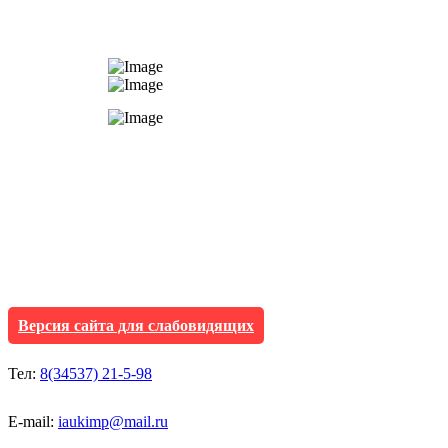
АУ "Культура и мол
Исетского муниципа
Версия сайта для слабовидящих
Тел:
8(34537) 21-5-98
E-mail:
iaukimp@mail.ru