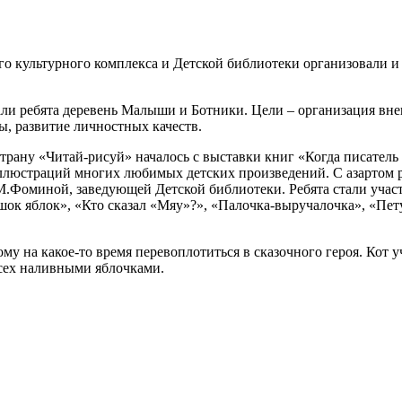
 культурного комплекса и Детской библиотеки организовали и п
ли ребята деревень Малыши и Ботники. Цели – организация вне
ы, развитие личностных качеств.
трану «Читай-рисуй» началось с выставки книг «Когда писатель 
ллюстраций многих любимых детских произведений. С азартом 
М.Фоминой, заведующей Детской библиотеки. Ребята стали учас
шок яблок», «Кто сказал «Мяу»?», «Палочка-выручалочка», «Петух 
у на какое-то время перевоплотиться в сказочного героя. Кот у
всех наливными яблочками.