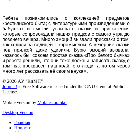
Ребята познакомились с коллекцией предметов
крестьянского быта; с литературными произведениями о
бабушках и смогли услышать сказки и присказёнки,
которые сопровождали наших предков с самого утра до
позднего вечера. Много эмоций вызвали присказки о том,
как ходили за водицей с коромыслом. А вечерние сказки
под прялкой даже удивили. Бурю эмоций вызвала,
казалось бы, совсем простая сказка «Про белого бычка»
и ребята решили, что они тоже должны написать сказку, о
том, как прекрасен наш край, его люди, а потом через
много лет рассказать её своим внукам.
© 2026 АУ "КиМП"
Joomla!
is Free Software released under the GNU General Public
License.
Mobile version by
Mobile Joomla!
Desktop Version
Главная
Новости