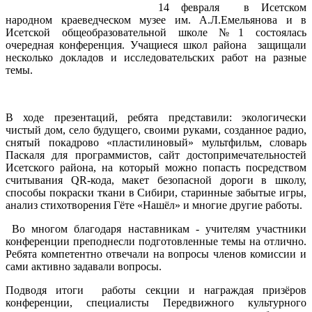
14 февраля в Исетском
народном краеведческом музее им. А.Л.Емельянова и в
Исетской общеобразовательной школе №1 состоялась
очередная конференция. Учащиеся школ района защищали
несколько докладов и исследовательских работ на разные
темы.
В ходе презентаций, ребята представили: экологически
чистый дом, село будущего, своими руками, созданное радио,
снятый покадрово «пластилиновый» мультфильм, словарь
Паскаля для программистов, сайт достопримечательностей
Исетского района, на который можно попасть посредством
считывания QR-кода, макет безопасной дороги в школу,
способы покраски ткани в Сибири, старинные забытые игры,
анализ стихотворения Гёте «Нашёл» и многие другие работы.
Во многом благодаря наставникам - учителям участники
конференции преподнесли подготовленные темы на отлично.
Ребята компетентно отвечали на вопросы членов комиссии и
сами активно задавали вопросы.
Подводя итоги работы секции и награждая призёров
конференции, специалисты Передвижного культурного