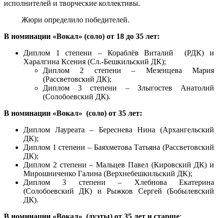
исполнителей и творческие коллективы.
Жюри определило победителей.
В номинации «Вокал» (соло) от 18 до 35 лет:
Диплом 1 степени – Кораблёв Виталий (РДК) и
Харалгина Ксения (Сл.-Бешкильский ДК);
Диплом 2 степени – Мезенцева Мария
(Рассветовский ДК);
Диплом 3 степени – Злыгостев Анатолий
(Солобоевский ДК).
В номинации «Вокал» (соло) от 35 лет:
Диплом Лауреата – Береснева Нина (Архангельский
ДК);
Диплом 1 степени – Баяхметова Татьяна (Рассветовский
ДК);
Диплом 2 степени – Мальцев Павел (Кировский ДК) и
Мирошниченко Галина (Верхнебешкильский ДК);
Диплом 3 степени – Хлебнова Екатерина
(Солобоевский ДК) и Рыжков Сергей (Бобылевский
ДК).
В номинации «Вокал» (дуэты) от 35 лет и старше
: