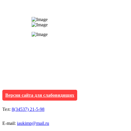
АУ "Культура и мол
Исетского муниципа
Версия сайта для слабовидящих
Тел:
8(34537) 21-5-98
E-mail:
iaukimp@mail.ru