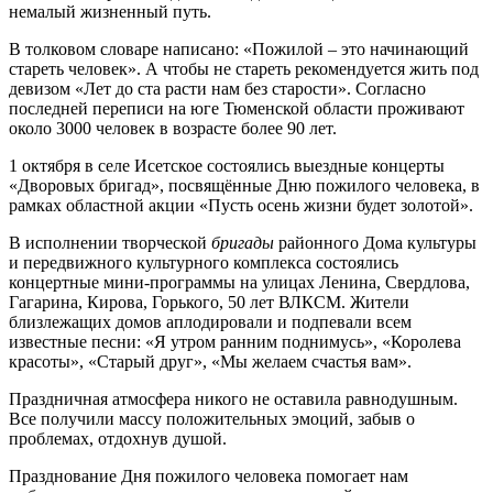
немалый жизненный путь.
В толковом словаре написано: «Пожилой – это начинающий
стареть человек». А чтобы не стареть рекомендуется жить под
девизом «Лет до ста расти нам без старости». Согласно
последней переписи на юге Тюменской области проживают
около 3000 человек в возрасте более 90 лет.
1 октября в селе Исетское состоялись выездные концерты
«Дворовых бригад», посвящённые Дню пожилого человека, в
рамках областной акции «Пусть осень жизни будет золотой».
В исполнении творческой
бригады
районного Дома культуры
и передвижного культурного комплекса состоялись
концертные мини-программы на улицах Ленина, Свердлова,
Гагарина, Кирова, Горького, 50 лет ВЛКСМ. Жители
близлежащих домов аплодировали и подпевали всем
известные песни: «Я утром ранним поднимусь», «Королева
красоты», «Старый друг», «Мы желаем счастья вам».
Праздничная атмосфера никого не оставила равнодушным.
Все получили массу положительных эмоций, забыв о
проблемах, отдохнув душой.
Празднование Дня пожилого человека помогает нам