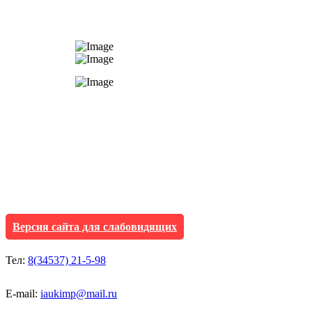
АУ "Культура и мол
Исетского муниципа
Версия сайта для слабовидящих
Тел:
8(34537) 21-5-98
E-mail:
iaukimp@mail.ru