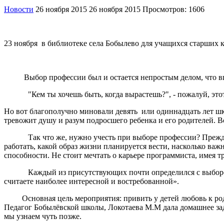
Новости
26 ноября 2015
26 ноября 2015
Просмотров: 1606
23 ноября в библиотеке села Бобылево для учащихся старших 
Выбор профессии был и остается непростым делом, что вп
"Кем ты хочешь быть, когда вырастешь?", - пожалуй, этот 
Но вот благополучно миновали девять или одиннадцать лет шк
тревожит душу и разум подросшего ребенка и его родителей. Во
Так что же, нужно учесть при выборе профессии? Прежде все
работать, какой образ жизни планируется вести, насколько важ
способности. Не стоит мечтать о карьере программиста, имея т
Каждый из присутствующих почти определился с выбором пр
считаете наиболее интересной и востребованной».
Основная цель мероприятия: привить у детей любовь к родно
Педагог Бобылёвской школы, Локотаева М.М дала домашнее зад
мы узнаем чуть позже.