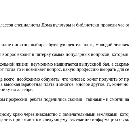
классов специалисты Дома культуры и библиотеки провели час 
олне понятно, выбирая будущую деятельность, молодой человек 
вопрос входит в пятерку самых популярных вопросов, которы
ольной жизни, неумолимо надвигается выпускной бал, а сакраме
т тогда-то и возникает вопрос, какую профессию выбрать для се
го, необходимо обдумать: что человек хочет получить от про
на высокая заработная плата и многое, многое другое. И, конеч
ройку по алгебре.
офессии, ребята поделились своими «тайнами» и смогли дать
му краю через знакомство с замечательными земляками, которы
ание: приготовить к следующему заседанию информацию о своей