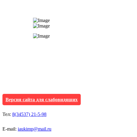
АУ "Культура и мол
Исетского муниципа
Версия сайта для слабовидящих
Тел:
8(34537) 21-5-98
E-mail:
iaukimp@mail.ru