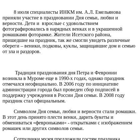
8 июля специалисты ИНКМ им. А.Л. Емельянова
приняли участие в праздновании Дня семьи, любви и
верности. Дети и взрослые с удовольствием
фотографировались в нарядных венках и в украшенной
ромашками фоторамке. Жители Исетского района,
пришедшие на праздник, так же смогли увидеть различные
обереги – веники, подковы, куклы, защищавшие дом и семью
от зла и раздоров.
Традиция празднования дня Петра и Февронии
возникла в Муроме еще в 1990-х годах, однако праздник
отмечался неофициально. В 2006 году по инициативе
администрации города был проведен сбор подписей в
поддержку учреждения в России Дня семьи. В 2008 году
праздник стал официальным.
Символом Дня семьи, любви и верности стали ромашки.
В этот день принято плести венки, дарить букеты и
обмениваться «февроньками» - открытками с изображением
ромашек или других символов семьи.
Сотрудники музея предложили гостям праздника