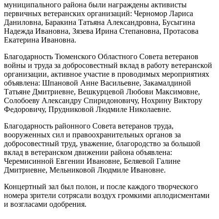
муниципального района были награждены активисты
первичных ветеранских организаций: Черномор Лариса
Даниловна, Баракина Татьяна Александровна, Бусыгина
Надежда Ивановна, Зязева Ирина Степановна, Протасова
Екатерина Ивановна.
Благодарность Тюменского Областного Совета ветеранов
войны и труда за добросовестный вклад в работу ветеранской
организации, активное участие в проводимых мероприятиях
объявлена: Шпановой Анне Васильевне, Закамалдиной
Татьяне Дмитриевне, Вешкурцевой Любови Максимовне,
Солобоеву Александру Спиридоновичу, Нохрину Виктору
Федоровичу, Прудниковой Людмиле Николаевне.
Благодарность районного Совета ветеранов труда,
вооруженных сил и правоохранительных органов за
добросовестный труд, уважение, благородство за большой
вклад в ветеранском движении района объявлена:
Черемисинной Евгении Ивановне, Беляевой Галине
Дмитриевне, Мельниковой Людмиле Ивановне.
Концертный зал был полон, и после каждого творческого
номера зрители сотрясали воздух громкими аплодисментами
и возгласами одобрения.