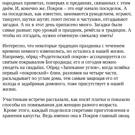
народных приметах, поверьях и преданиях, связанных с этим
днём. И, конечно же, Покров – это ещё начало посиделок. А
на посиделках, как известно, занимаются рукоделием, играют,
танцуют, шутки шутят, поют песни и частушки, отгадывают
загадки. А их в этот день припасено много. Загадки были
самые разные: про урожай и праздник, ремёсла и традиции. А
чтобы их отгадать, нужно отменную смекалку иметь!
Интересно, что некоторые традиции праздника с течением
времени немного изменились, но остались в нашей жизни.
Например, обряд «Родительский покров» ассоциируется со
святым покрывалом Богородицы; его и сегодня можно
увидеть на свадьбах. Обряд «Запекание углов», когда хозяйка
первый «покровский» блин, разломив на четыре части,
раскладывает по углам дома, тем самым защищая его от
холода и задабривая домового, тоже присутствует в нашей
жизни.
Участникам встречи рассказали, как носят платки и показали
способы их повязывания для женщин разного возраста.
Кроме этого, каждый поделился секретами приготовления и
хранения капусты. Ведь именно она в Покров главный овощ.