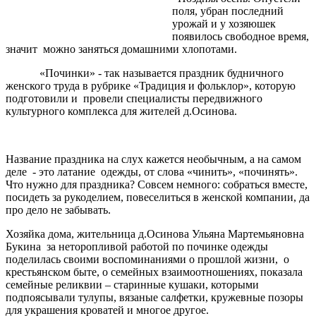
поля, убран последний
урожай и у хозяюшек
появилось свободное время,
значит можно заняться домашними хлопотами.
«Починки» - так называется праздник будничного
женского труда в рубрике «Традиция и фольклор», которую
подготовили и провели специалисты передвижного
культурного комплекса для жителей д.Осинова.
Название праздника на слух кажется необычным, а на самом
деле - это латание одежды, от слова «чинить», «починять».
Что нужно для праздника? Совсем немного: собраться вместе,
посидеть за рукоделием, повеселиться в женской компании, да
про дело не забывать.
Хозяйка дома, жительница д.Осинова Ульяна Мартемьяновна
Букина за неторопливой работой по починке одежды
поделилась своими воспоминаниями о прошлой жизни, о
крестьянском быте, о семейных взаимоотношениях, показала
семейные реликвии – старинные кушаки, которыми
подпоясывали тулупы, вязаные салфетки, кружевные позоры
для украшения кроватей и многое другое.