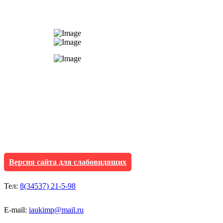
АУ "Культура и мол
Исетского муниципа
Версия сайта для слабовидящих
Тел:
8(34537) 21-5-98
E-mail:
iaukimp@mail.ru