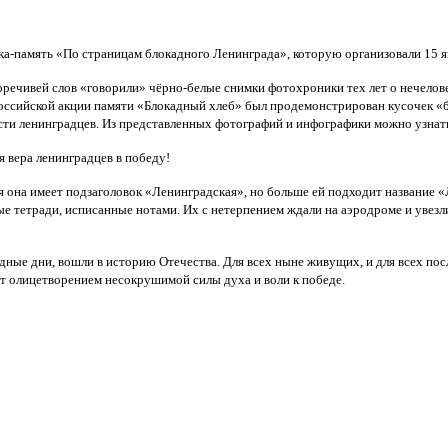
ка-память «По страницам блокадного Ленинграда», которую организовали 15 
ечивей слов «говорили» чёрно-белые снимки фотохроники тех лет о нечелов
российской акции памяти «Блокадный хлеб» был продемонстрирован кусочек «б
ти ленинградцев. Из представленных фотографий и инфографики можно узнать 
 вера ленинградцев в победу!
 она имеет подзаголовок «Ленинградская», но больше ей подходит название 
е тетради, исписанные нотами. Их с нетерпением ждали на аэродроме и увез
дные дни, вошли в историю Отечества. Для всех ныне живущих, и для всех по
ет олицетворением несокрушимой силы духа и воли к победе.