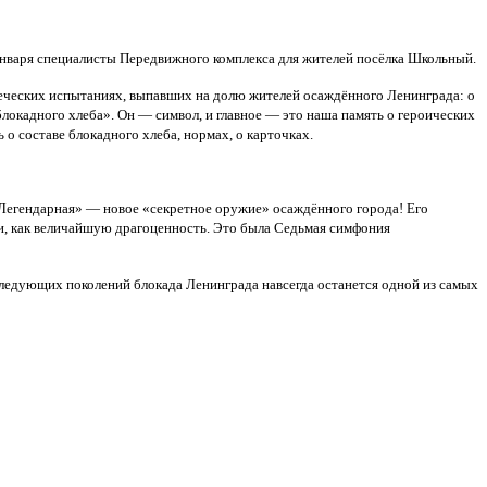
января специалисты Передвижного комплекса для жителей посёлка Школьный.
еческих испытаниях, выпавших на долю жителей осаждённого Ленинграда: о
локадного хлеба». Он — символ, и главное — это наша память о героических
о составе блокадного хлеба, нормах, о карточках.
«Легендарная» — новое «секретное оружие» осаждённого города! Его
ли, как величайшую драгоценность. Это была Седьмая симфония
следующих поколений блокада Ленинграда навсегда останется одной из самых