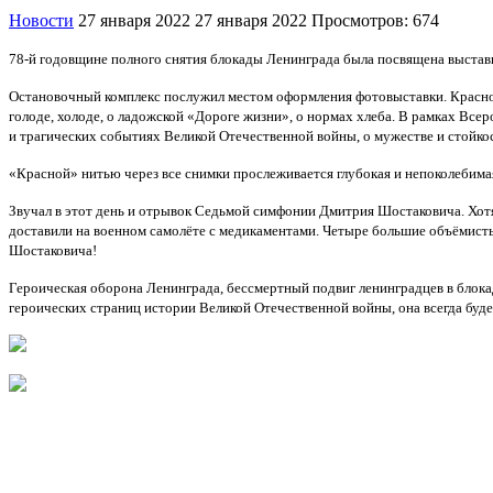
Новости
27 января 2022
27 января 2022
Просмотров: 674
78-й годовщине полного снятия блокады Ленинграда была посвящена выстав
Остановочный комплекс послужил местом оформления фотовыставки. Краснор
голоде, холоде, о ладожской «Дороге жизни», о нормах хлеба. В рамках Все
и трагических событиях Великой Отечественной войны, о мужестве и стойкос
«Красной» нитью через все снимки прослеживается глубокая и непоколебимая
Звучал в этот день и отрывок Седьмой симфонии Дмитрия Шостаковича. Хотя
доставили на военном самолёте с медикаментами. Четыре большие объёмисты
Шостаковича!
Героическая оборона Ленинграда, бессмертный подвиг ленинградцев в блока
героических страниц истории Великой Отечественной войны, она всегда буд