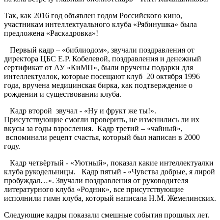
Так, как 2016 год объявлен годом Российского кино,
участникам интеллектуального клуба «Рябинушка» была
предложена «Раскадровка»!
Первый кадр – «библиодом», звучали поздравления от
директора ЦБС Е.Р. Кобелевой, поздравления и денежный
сертификат от АУ «КиМП», были вручены подарки для
интеллектуалок, которые посещают клуб 20 октября 1996
года, вручена медицинская бирка, как подтверждение о
рождении и существовании клуба.
Кадр второй звучал - «Ну и фрукт же ты!».
Присутствующие смогли проверить, не изменились ли их
вкусы за годы взросления. Кадр третий – «чайный»,
вспоминали рецепт счастья, который был написан в 2000
году.
Кадр четвёртый - «Уютный», показал какие интеллектуалки
клуба рукодельницы. Кадр пятый - «Чувства добрые, я лирой
пробуждал…». Звучали поздравления от руководителя
литературного клуба «Родник», все присутствующие
исполнили гимн клуба, который написала Н.М. Жемелинских.
Следующие кадры показали смешные события прошлых лет.