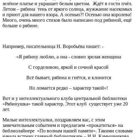
зелёное платье и украшает белым цветом. Ждёт в гости пчёл.
Летом – рябина тень от яркого солнца, жужжание насекомых
и приют для нашего взора. А осенью?! Осенью она королева!
Много, очень много стихов было написано под рябиной, ещё
больше о рябине.
Например, писательница Н. Воробьёва пишет: -
«Я рябину люблю, а она - словно зрелая женщина
С горделивою, яркой и сочной красой
Всё бывает, рябина и гнётся, и клонится
Но ломается редко – характер такой»!
Вот и у интеллектуального клуба центральной библиотеки
«Рябинушка» такой характер. Этот клуб существует уже 20
лет.
Милые интеллектуалки, поздравляем вас, с этим
замечательным событием и предлагаем «прокатиться» на
библиолайнере «По волнам нашей памяти». Такими словами
начала встречу главный библиотекарь – И.Н. Камышникова.