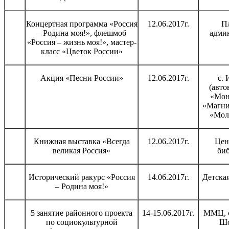
Концертная программа «Россия
12.06.2017г.
П
– Родина моя!», флешмоб
адми
«Россия – жизнь моя!», мастер-
класс «Цветок России»
Акция «Песни России»
12.06.2017г.
с. 
(авто
«Мон
«Магни
«Мол
Книжная выставка «Всегда
12.06.2017г.
Цен
великая Россия»
би
Исторический ракурс «Россия
14.06.2017г.
Детска
– Родина моя!»
5 занятие районного проекта
14-15.06.2017г.
ММЦ, с.
по социокультурной
Шо