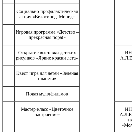
Социально-профилактическая
акция «Велосипед. Мопед»
Игровая программа «Детство –
прекрасная пора!»
Открытие выставки детских
ИН
рисунков «Яркие краски лета»
А.Л.Е
Квест-игра для детей «Зеленая
планета»
Показ мультфильмов
Мастер-класс «Цветочное
ИН
настроение»
А.Л.Е
п
«Мол