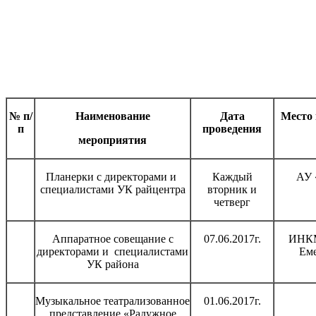
№ п/
Наименование
Дата
Место 
п
проведения
мероприятия
Планерки с директорами и
Каждый
АУ
специалистами УК райцентра
вторник и
четверг
Аппаратное совещание с
07.06.2017г.
ИНКМ
директорами и специалистами
Еме
УК района
Музыкальное театрализованное
01.06.2017г.
представление «Радужное