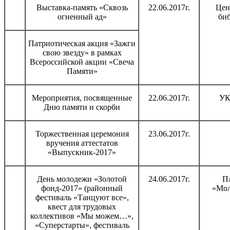
Выставка-память «Сквозь
22.06.2017г.
Цен
огненный ад»
би
Патриотическая акция «Зажги
свою звезду» в рамках
Всероссийской акции «Свеча
Памяти»
Мероприятия, посвященные
22.06.2017г.
УК
Дню памяти и скорби
Торжественная церемония
23.06.2017г.
вручения аттестатов
«Выпускник-2017»
День молодежи «Золотой
24.06.2017г.
П
фонд-2017» (районный
«Мол
фестиваль «Танцуют все»,
квест для трудовых
коллективов «Мы можем…»,
«Суперстарты», фестиваль