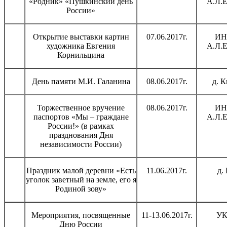
«Родник» «Пушкинский день
А.Л.Е
России»
Открытие выставки картин
07.06.2017г.
ИН
художника Евгения
А.Л.Е
Корнильцина
День памяти М.И. Галанина
08.06.2017г.
д. 
Торжественное вручение
08.06.2017г.
ИН
паспортов «Мы – граждане
А.Л.Е
России!» (в рамках
празднования Дня
независимости России)
Праздник малой деревни «Есть
11.06.2017г.
д.
уголок заветный на земле, его я
Родиной зову»
Мероприятия, посвященные
11-13.06.2017г.
УК
Дню России