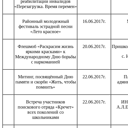
реабилитации инвалидов
«Перезагрузка. Время перемен»
Районный молодежный
16.06.2017г.
фестиваль эстрадной песни
«Лето красное»
Флешмоб «Раскрасим жизнь
20.06.2017г.
Пришкол
яркими красками» к
с. 
Международному Дню борьбы
с наркоманией
Митинг, посвящённый Дню
22.06.2017г.
П
памяти и скорби «Жить, чтобы
адми
помнить»
Встреча участников
22.06.2017г.
ИН
поискового отряда «Кречет»
А.Л.Е
всех поколений со
школьниками