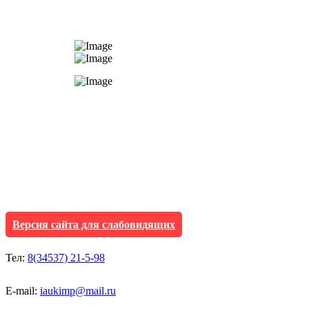
АУ "Культура и мол
Исетского муниципа
Версия сайта для слабовидящих
Тел:
8(34537) 21-5-98
E-mail:
iaukimp@mail.ru