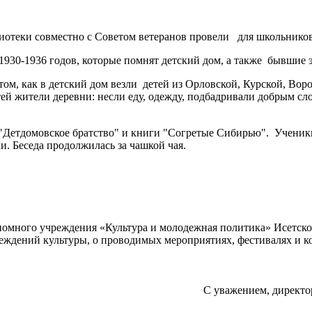
теки совместно с Советом ветеранов провели для школьников 
30-1936 годов, которые помнят детский дом, а также бывшие 
, как в детский дом везли детей из Орловской, Курской, Воро
тей жители деревни: несли еду, одежду, подбадривали добрым с
Детдомовское братство" и книги "Согретые Сибирью". Ученики
и. Беседа продолжилась за чашкой чая.
ономного учреждения «Культура и молодежная политика» Исетс
ждений культуры, о проводимых мероприятиях, фестивалях и конк
С уважением, директо