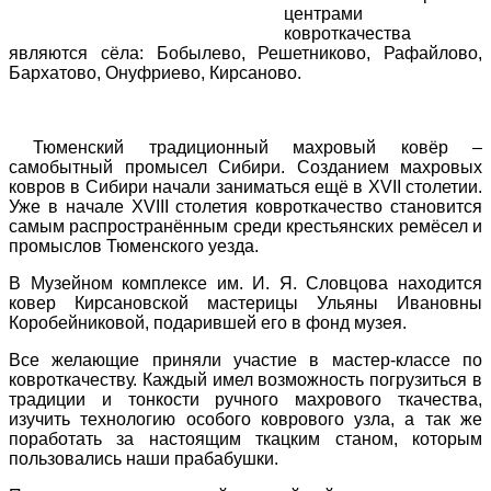
центрами
ковроткачества
являются сёла: Бобылево, Решетниково, Рафайлово,
Бархатово, Онуфриево, Кирсаново.
Тюменский традиционный махровый ковёр –
самобытный промысел Сибири. Созданием махровых
ковров в Сибири начали заниматься ещё в XVII столетии.
Уже в начале XVIII столетия ковроткачество становится
самым распространённым среди крестьянских ремёсел и
промыслов Тюменского уезда.
В Музейном комплексе им. И. Я. Словцова находится
ковер Кирсановской мастерицы Ульяны Ивановны
Коробейниковой, подарившей его в фонд музея.
Все желающие приняли участие в мастер-классе по
ковроткачеству. Каждый имел возможность погрузиться в
традиции и тонкости ручного махрового ткачества,
изучить технологию особого коврового узла, а так же
поработать за настоящим ткацким станом, которым
пользовались наши прабабушки.