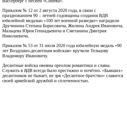
Вассерберг с песней «Синева».
Приказом № 12 от 2 августа 2020 года, в связи с
празднованием 90 – летней годовщины создания ВДВ
юбилейной медалью «100 лет военной разведке» наградили
Дручинина Степана Борисовича, Жилина Андрея Ивановича,
Мальцева Юрия Геннадьевича и Сметанина Дмитрия
Николаевича.
Приказом № 53 от 31 июля 2020 года юбилейную медаль «90
лет Воздушно-десантным войскам» вручили Тельцову
Владимиру Ивановичу.
Десантные войска овеяны ореолом романтики и славы.
Служить в
ВДВ
всегда было престижно и почётно. «Бывших»
десантников не бывает, не зря «Десантное братство» славится
своей армейской дружбой и сплоченностью.