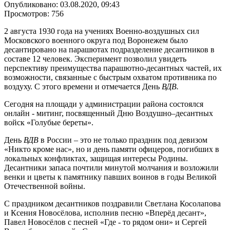
Опубликовано: 03.08.2020, 09:43
Просмотров: 756
2 августа 1930 года на учениях Военно-воздушных сил
Московского военного округа под Воронежем было
десантировано на парашютах подразделение десантников в
составе 12 человек. Эксперимент позволил увидеть
перспективу преимущества парашютно-десантных частей, их
возможности, связанные с быстрым охватом противника по
воздуху. С этого времени и отмечается День
ВДВ
.
Сегодня на площади у администрации района состоялся
онлайн - митинг, посвященный Дню Воздушно–десантных
войск «Голубые береты».
День
ВДВ
в России – это не только праздник под девизом
«Никто кроме нас», но и день памяти офицеров, погибших в
локальных конфликтах, защищая интересы Родины.
Десантники запаса почтили минутой молчания и возложили
венки и цветы к памятнику павших воинов в годы Великой
Отечественной войны.
С праздником десантников поздравили Светлана Косолапова
и Ксения Новосёлова, исполнив песню «Вперёд десант»,
Павел Новосёлов с песней «Где - то рядом они» и Сергей