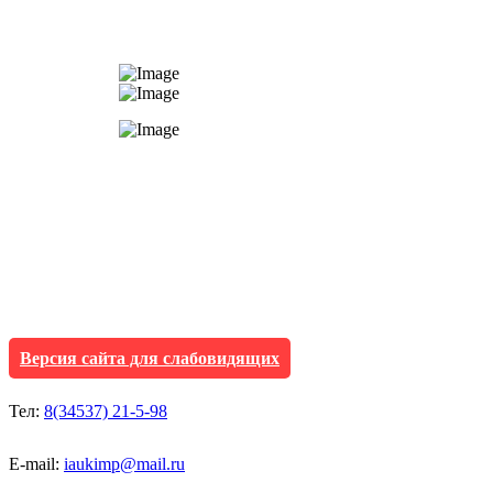
АУ "Культура и мол
Исетского муниципа
Версия сайта для слабовидящих
Тел:
8(34537) 21-5-98
E-mail:
iaukimp@mail.ru