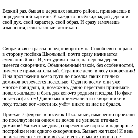
Всякий раз, бывая в деревнях нашего района, привыкаешь к
определённой картине. У каждого посёлка,каждой деревни
свой дух, свой характер, свой образ. И сразу замечаешь
изменения, если таковые возникают.
Сворачивая с трассы перед поворотом на Солобоево направо
в сторону посёлка Школьный, почти сразу начинается
смешанный лес. И, что удивительно, на первом дереве
имеется скворечник. Обыкновенный такой, без особенностей,
ничем не примечательный. Странное дело, в лесу скворечник!
И на протяжении всего пути до посёлка таких птичьих
домиков встречается несколько. Судя по всему, они уже
многое повидали, и, возможно, давно перестали принимать
новых жильцов и быть для кого-то родным гнездом. Но факт
остаётся фактом! Давно мы примечали эти скворечники в
лесу, только вот «вести их учёт» никто из нас не брался.
Приехав 7 февраля в посёлок Школьный, намеренно проехали
по посёлку: ни на одном из домов не увидели птичьих
домиков! Ухоженные дома, современные ворота и надворные
постройки и ни одного скворечника. Бывает же такое! И ведь
не исключено, что они всё-таки есть, и мы их просто не