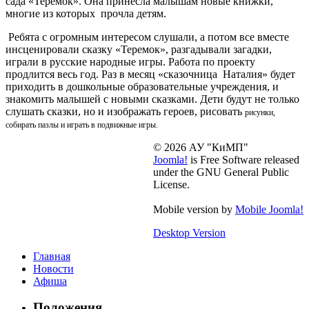
сада «Теремок». Она принесла малышам новые книжки,
многие из которых прочла детям.
Ребята с огромным интересом слушали, а потом все вместе
инсценировали сказку «Теремок», разгадывали загадки,
играли в русские народные игры. Работа по проекту
продлится весь год. Раз в месяц «сказочница Наталия» будет
приходить в дошкольные образовательные учреждения, и
знакомить малышей с новыми сказками. Дети будут не только
слушать сказки, но и изображать героев, рисовать
рисунки,
собирать пазлы и играть в подвижные игры.
© 2026 АУ "КиМП"
Joomla!
is Free Software released
under the GNU General Public
License.
Mobile version by
Mobile Joomla!
Desktop Version
Главная
Новости
Афиша
Положения