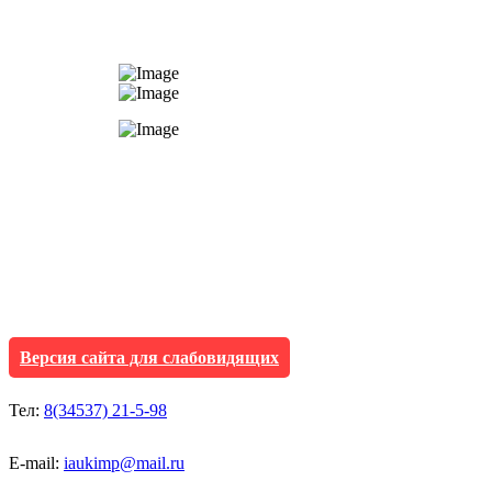
АУ "Культура и мол
Исетского муниципа
Версия сайта для слабовидящих
Тел:
8(34537) 21-5-98
E-mail:
iaukimp@mail.ru