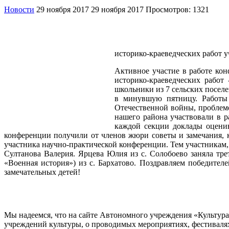
Новости
29 ноября 2017
29 ноября 2017
Просмотров: 1321
24 ноября 2017 года в
историко-краеведческих работ 
Активное участие в работе кон
историко-краеведческих рабо
школьники из 7 сельских поселе
в минувшую пятницу. Работы
Отечественной войны, проблеме
нашего района участвовали в р
каждой секции доклады оценив
конференции получили от членов жюри советы и замечания, к
участника научно-практической конференции. Тем участникам
Султанова Валерия. Ярцева Юлия из с. Солобоево заняла тре
«Военная история») из с. Бархатово. Поздравляем победител
замечательных детей!
Мы надеемся, что на сайте Автономного учреждения «Культур
учреждений культуры, о проводимых мероприятиях, фестивалях и