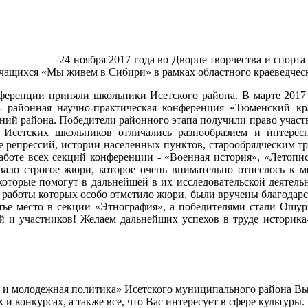
о Дворце творчества и спорта "Пионер" (г. Т
учащихся «Мы живем в Сибири» в рамках областного краеведческ
ференции приняли школьники Исетского района. В марте 2017 
т - районная научно-практическая конференция «Тюменский 
ний района. Победители районного этапа получили право участв
 Исетских школьников отличались разнообразием и интере
 репрессий, истории населенных пунктов, старообрядческим тр
аботе всех секций конференции - «Военная история», «Летопис
ало строгое жюри, которое очень внимательно отнеслось к м
оторые помогут в дальнейшей в их исследовательской деятель
, работы которых особо отметило жюри, были вручены благодарс
тье место в секции «Этнография», а победителями стали Ошур
ей и участников! Желаем дальнейших успехов в труде историка
а и молодежная политика» Исетского муниципального района В
 конкурсах, а также все, что Вас интересует в сфере культуры.