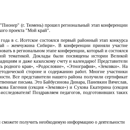
юмень) прошел региональный этап конференции
ого проекта "Мой край".
года в с. Исетское состоялся первый районный этап конкурса
край – жемчужина Сибири». В конференции приняли участие
овать в региональном этапе конференции, который и состоялся
сной тематикой. Доклады были посвящены истории Великой
адициям и даже казахскому счету и календарю! Представители
ь родного края», «Родословие», «Этнография», «Земляки». На
етодической стороне и содержанию работ. Многие участники
ности. Все представители нашего района получили сертификат
твенные письма. Это Байбусинова Динара, Паневкин Вячеслав,
кова Евгения (секция «Земляки») и Сухова Екатерина (секция
-исследователя! Поздравляем педагогов, подготовивших таких
ы сможете получить необходимую информацию о деятельности