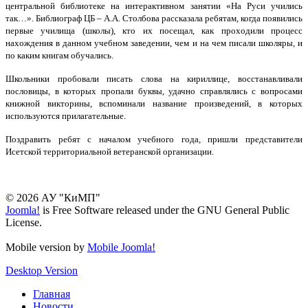
центральной библиотеке на интерактивном занятии «На Руси учились
так…». Библиограф ЦБ – А.А. Столбова рассказала ребятам, когда появились
первые училища (школы), кто их посещал, как проходили процесс
нахождения в данном учебном заведении, чем и на чем писали школяры, и
по каким книгам обучались.
Школьники пробовали писать слова на кириллице, восстанавливали
пословицы, в которых пропали буквы, удачно справлялись с вопросами
книжной викторины, вспоминали название произведений, в которых
используются прилагательные.
Поздравить ребят с началом учебного года, пришли представители
Исетской территориальной ветеранской организации.
© 2026 АУ "КиМП"
Joomla!
is Free Software released under the GNU General Public
License.
Mobile version by
Mobile Joomla!
Desktop Version
Главная
Новости