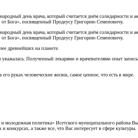
ародный день врача, который считается днём солидарности и акт
 от Бога», посвященный Продеусу Григорию Семеновичу.
ародный день врача, который считается днём солидарности и акт
 от Бога», посвященный Продеусу Григорию Семеновичу.
олее древнейших на планете.
 и уважалась. Полученный лекарями и врачевателями опыт записы
в его руках человеческие жизни, самое ценное, что есть в мире.
а и молодежная политика» Исетского муниципального района В
 конкурсах, а также все, что Вас интересует в сфере культуры.