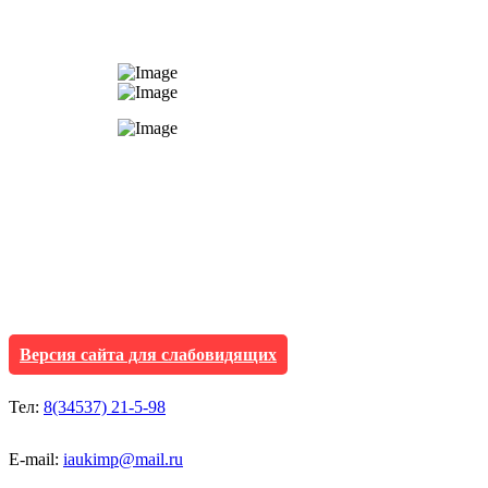
АУ "Культура и мол
Исетского муниципа
Версия сайта для слабовидящих
Тел:
8(34537) 21-5-98
E-mail:
iaukimp@mail.ru