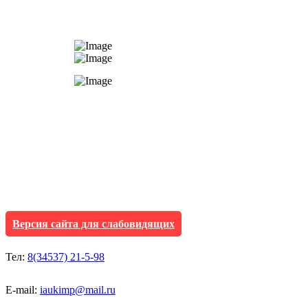
АУ "Культура и мол
Исетского муниципа
Версия сайта для слабовидящих
Тел:
8(34537) 21-5-98
E-mail:
iaukimp@mail.ru