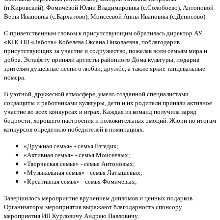
(п.Кировский), Фомичёвой Юлии Владимировны (с.Солобоево), Антоновой
Веры Ивановны (с.Бархатово), Моисеевой Анны Ивановны (с.Денисово).
С приветственным словом к присутствующим обратилась директор АУ
«КЦСОН «Забота» Кобелева Оксана Николаевна, поблагодарив
присутствующих за участие и содружество, пожелав всем семьям мира и
добра. Эстафету приняли артисты районного Дома культуры, подарив
зрителям душевные песни о любви, дружбе, а также яркие танцевальные
номера.
В уютной, дружеской атмосфере, умело созданной специалистами
соцзащиты и работниками культуры, дети и их родители приняли активное
участие во всех конкурсах и играх. Каждая из команд получила заряд
бодрости, хорошего настроения и положительных эмоций. Жюри по итогам
конкурсов определило победителей в номинациях:
«Дружная семья» - семья Ёзгедик;
«Активная семья» - семья Моисеевых;
«Творческая семья» - семья Антоновых;
«Музыкальная семья» - семья Латышевых;
«Креативная семья» - семья Фомичевых;
Завершилось мероприятие вручением дипломов и ценных подарков.
Организаторы мероприятия выражают благодарность спонсору
мероприятия ИП Курловичу Андрею Павловичу.