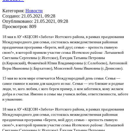
Категория:
Новости
Создано: 21.05.2021, 09:28
Опубликовано: 21.05.2021, 09:28
Просмотров: 809
18 мая в АУ «КЦСОН «Забота» Исетского района, в рамках празднования
Международного дня семьи, состоялась межведомственная районная
праздничная программа «Береги, мой друг, семью – крепость главную
свою!», в которой приняли участие
семьи Исетского района
: Латышевой
Светланы Сергеевны (с.Исетское), Ёзгедик Татьяны Петровны
(п.Кировский), Фомичёвой Юлии Владимировны (с.Солобоево), Антоновой
Веры Ивановны (с.Бархатово), Моисеевой Анны Ивановны (с.Денисово).
15 мая во всем мире отмечается Международный день семьи. Семья —
самое главное в жизни для каждого из нас. Семья — это близкие и родные
люди, те, кого любим, с кого берем пример, о ком заботимся, кому желаем
добра и счастья. Именно в семье мы учимся любви, ответственности, заботе
и уважению.
18 мая в АУ «КЦСОН «Забота» Исетского района, в рамках празднования
Международного дня семьи, состоялась межведомственная районная
праздничная программа «Береги, мой друг, семью – крепость главную
свою!», в которой приняли участие
семьи Исетского района
: Латышевой
Светланы Сергеевны (с.Исетское), Ёзгедик Татьяны Петровны