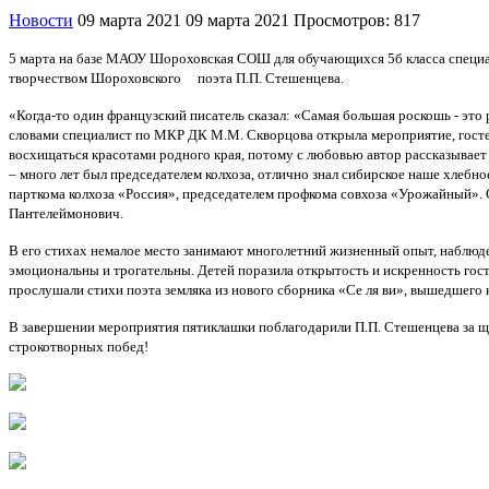
Новости
09 марта 2021
09 марта 2021
Просмотров: 817
5 марта на базе МАОУ Шороховская СОШ для обучающихся 5б класса специал
творчеством Шороховского поэта П.П. Стешенцева.
«Когда-то один французский писатель сказал: «Самая большая роскошь - это
словами специалист по МКР ДК М.М. Скворцова открыла мероприятие, гостем
восхищаться красотами родного края, потому с любовью автор рассказывает 
– много лет был председателем колхоза, отлично знал сибирское наше хлебно
парткома колхоза «Россия», председателем профкома совхоза «Урожайный». С
Пантелеймонович.
В его стихах немалое место занимают многолетний жизненный опыт, наблюдени
эмоциональны и трогательны. Детей поразила открытость и искренность гост
прослушали стихи поэта земляка из нового сборника «Се ля ви», вышедшего 
В завершении мероприятия пятиклашки поблагодарили П.П. Стешенцева за щ
строкотворных побед!