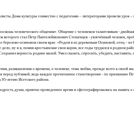
исты Дома культуры совместно с педагогами – литераторами провели урок – 
 роскошь человеческого общения». Общение с человеком талантливым - двойная
 которого стал Петр Пантелеймонович Стешенцев - увлечённый человек, пробу
о березово-осиновом своем крае. «Родом я из деревеньки Осиновой, отец – и
е дело, ну и я, помня крестьянские свои корни, все годы трудился в родном ра
охранил верность родине малой. Умел сказать, спросить, убедить, наставить, 
я, размышления о времени, о человеке, тема любви, прежде всего к своей мало
я перед публикой, ведь каждое прочитанное стихотворение - по признанию Пе
к 95-летию Исетского района.
едрость души, приятно проведенное время и сфотографировались на память 