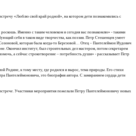
встречу «Люблю свой край родной», на котором дети познакомились с
 роскошь. Именно с таким человеком я сегодня вас познакомлю» - такими
ющий себя в таком виде творчества, как поэзия. Петр Стешенцев умеет
з Созоновой, которая была когда-то Березовой… Отец – Пантелеймон Иудович
йоне. Окончил институт, был строительных дел мастером, потом секретарем
помочь, а сейчас строкотворение – потребность души» - рассказывает Петр
й Родине, к тому месту, где родился и вырос, тема природы. Его стихи
тра Пантелеймоновича, это биография автора. С замиранием сердца дети
о встрече. Участники мероприятия пожелали Петру Пантелеймоновичу новых