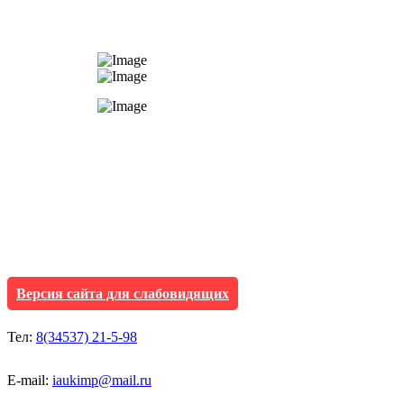
АУ "Культура и мол
Исетского муниципа
Версия сайта для слабовидящих
Тел:
8(34537) 21-5-98
E-mail:
iaukimp@mail.ru