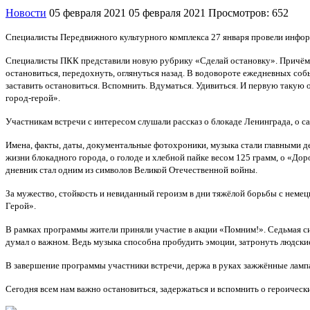
Новости
05 февраля 2021
05 февраля 2021
Просмотров: 652
Специалисты Передвижного культурного комплекса 27 января провели инфо
Специалисты ПКК представили новую рубрику «Сделай остановку». Причём пр
остановиться, передохнуть, оглянуться назад. В водовороте ежедневных собы
заставить остановиться. Вспомнить. Вдуматься. Удивиться. И первую такую
город-герой».
Участникам встречи с интересом слушали рассказ о блокаде Ленинграда, о с
Имена, факты, даты, документальные фотохроники, музыка стали главными д
жизни блокадного города, о голоде и хлебной пайке весом 125 грамм, о «До
дневник стал одним из символов Великой Отечественной войны.
За мужество, стойкость и невиданный героизм в дни тяжёлой борьбы с немец
Герой».
В рамках программы жители приняли участие в акции «Помним!». Седьмая си
думал о важном. Ведь музыка способна пробудить эмоции, затронуть людские
В завершение программы участники встречи, держа в руках зажжённые ламп
Сегодня всем нам важно остановиться, задержаться и вспомнить о героическ