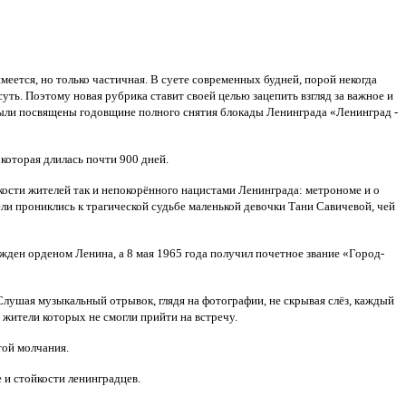
ется, но только частичная. В суете современных будней, порой некогда
уть. Поэтому новая рубрика ставит своей целью зацепить взгляд за важное и
 были посвящены годовщине полного снятия блокады Ленинграда «Ленинград -
которая длилась почти 900 дней.
ости жителей так и непокорённого нацистами Ленинграда: метрономе и о
ли прониклись к трагической судьбе маленькой девочки Тани Савичевой, чей
жден орденом Ленина, а 8 мая 1965 года получил почетное звание «Город-
лушая музыкальный отрывок, глядя на фотографии, не скрывая слёз, каждый
 жители которых не смогли прийти на встречу.
той молчания.
 и стойкости ленинградцев.