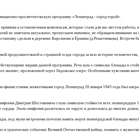
рмационно-просветительскую программу «Ленинград - город-герой».
ивязка к остановочным комплексам, которые стали для нас местом работы, име
тий не замечаем актуальное, пропускаем значимое, не обращаем внимание на с
 остановку сделали в деревнях Кирсанова и Ёршина (д.Решетникова). Встречи
амой продолжительной и страшной осаде города за всю историю человечества, 
ействующими лицами данной программы. Речь шла о символах блокады и стойк
роге жизни», проложенной через Ладожское озеро. Особенными чувствами жите
ко-фашистскими захватчиками город Ленинград 20 января 1945 года был награ
мфония Дмитрия Шостаковича стала символом стойкости всех ленинградцев. С
 сердца. Эхом симфония разлеталась по округе и доносилась до многих домов,
ады, под звуки метронома почтили память жертв ленинградской блокады мину
их и трагических событиях Великой Отечественной войны, помнить о мужестве