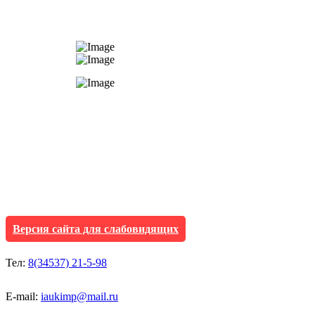
АУ "Культура и мол
Исетского муниципа
Версия сайта для слабовидящих
Тел:
8(34537) 21-5-98
E-mail:
iaukimp@mail.ru