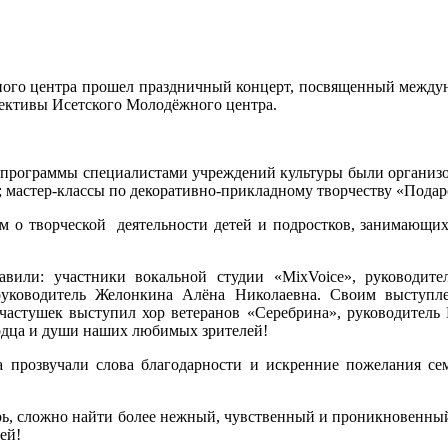
жного центра прошел праздничный концерт, посвященный между
лективы Исетского Молодёжного центра.
 программы специалистами учреждений культуры были организо
; мастер-классы по декоративно-прикладному творчеству «Подар
ом о творческой деятельности детей и подростков, занимающи
или: участники вокальной студии «MixVoice», руководите
 руководитель Желонкина Алёна Николаевна. Своим выступле
частушек выступил хор ветеранов «Серебрина», руководитель
рдца и души наших любимых зрителей!
прозвучали слова благодарности и искренние пожелания сем
.
арь, сложно найти более нежный, чувственный и проникновенный
ей!