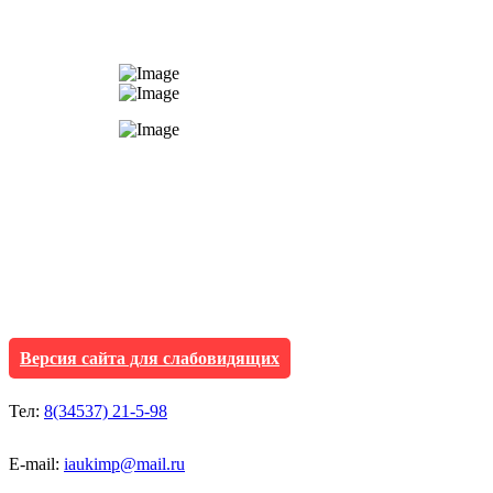
АУ "Культура и мол
Исетского муниципа
Версия сайта для слабовидящих
Тел:
8(34537) 21-5-98
E-mail:
iaukimp@mail.ru