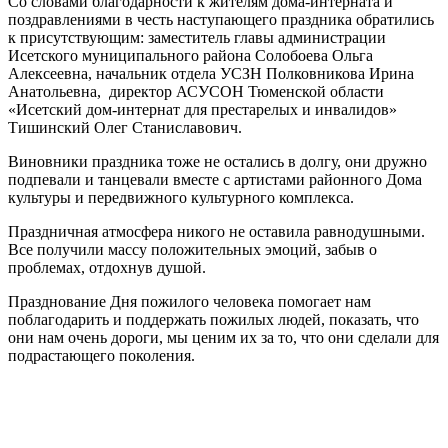
Со словами благодарности к жителям дома-интерната и
поздравлениями в честь наступающего праздника обратились
к присутствующим: заместитель главы администрации
Исетского муниципального района Солобоева Ольга
Алексеевна, начальник отдела УСЗН Полковникова Ирина
Анатольевна, директор АСУСОН Тюменской области
«Исетский дом-интернат для престарелых и инвалидов»
Тишинский Олег Станиславович.
Виновники праздника тоже не остались в долгу, они дружно
подпевали и танцевали вместе с артистами районного Дома
культуры и передвижного культурного комплекса.
Праздничная атмосфера никого не оставила равнодушными.
Все получили массу положительных эмоций, забыв о
проблемах, отдохнув душой.
Празднование Дня пожилого человека помогает нам
поблагодарить и поддержать пожилых людей, показать, что
они нам очень дороги, мы ценим их за то, что они сделали для
подрастающего поколения.