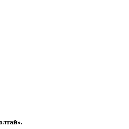
олтай».