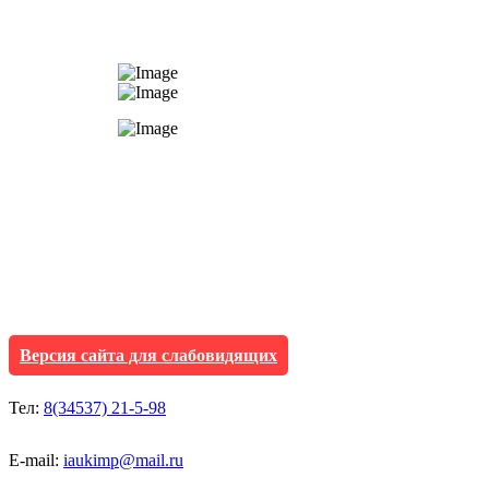
АУ "Культура и мол
Исетского муниципа
Версия сайта для слабовидящих
Тел:
8(34537) 21-5-98
E-mail:
iaukimp@mail.ru