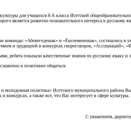
 культуры для учащихся 8-А класса Исетской общеобразователь
орого является развитие познавательного интереса к русскому яз
е команды: «Абевегедешак» и «Ёкелеменешак», состязались в ум
умием и эрудицией в конкурсах скороговорок, «Ассоциаций», «
ми, ребята показали качественные знания по русскому языку и л
 слаженно и позитивно общаться.
а и молодежная политика» Исетского муниципального района В
 конкурсах, а также все, что Вас интересует в сфере культуры.
С уважением, директо