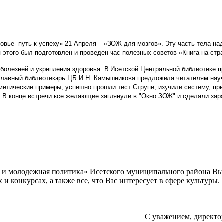
ье- путь к успеху» 21 Апреля – «ЗОЖ для мозгов». Эту часть тела над
этого был подготовлен и проведен час полезных советов «Книга на стр
 болезней и укрепления здоровья.
В Исетской Центральной библиотеке 
 главный библиотекарь ЦБ И.Н. Камышникова предложила читателям науч
тические примеры, успешно прошли тест Струпе, изучили систему, пр
г. В конце встречи все желающие заглянули в "Окно ЗОЖ" и сделали зар
а и молодежная политика» Исетского муниципального района В
 конкурсах, а также все, что Вас интересует в сфере культуры.
С уважением, директо